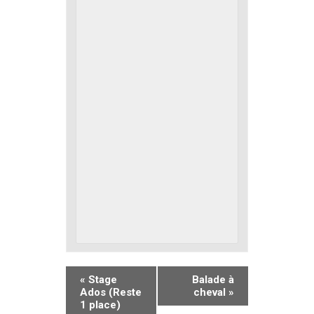
«
Stage
Balade à
Ados (Reste
cheval
»
1 place)