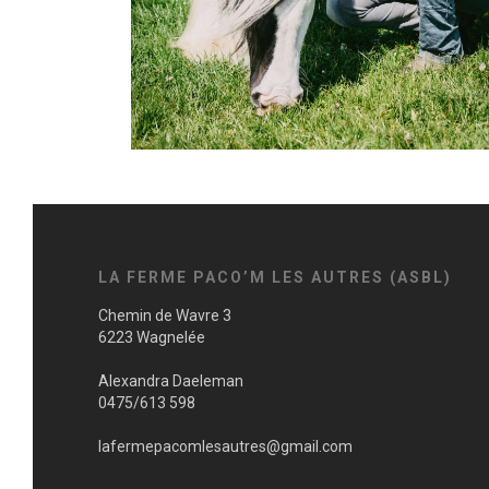
LA FERME PACO’M LES AUTRES (ASBL)
Chemin de Wavre 3
6223 Wagnelée
Alexandra Daeleman
0475/613 598
lafermepacomlesautres@gmail.com