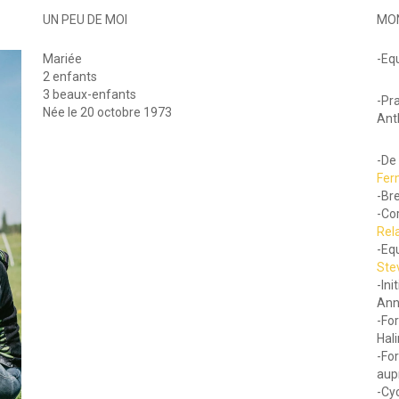
UN PEU DE MOI
MON
Mariée
-Eq
2 enfants
3 beaux-enfants
-Pr
Née le 20 octobre 1973
Ant
-De
Fer
-Br
-Co
Rela
-Eq
Ste
-Ini
Ann
-Fo
Hal
-Fo
aup
-Cy