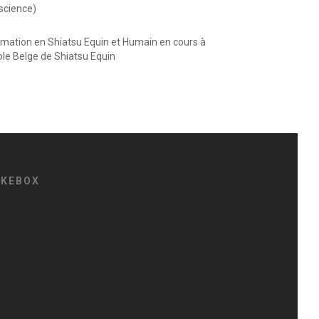
science)
rmation en Shiatsu Equin et Humain en cours à
ole Belge de Shiatsu Equin
IKEBOX