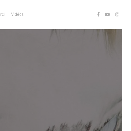
rci
Vidéos