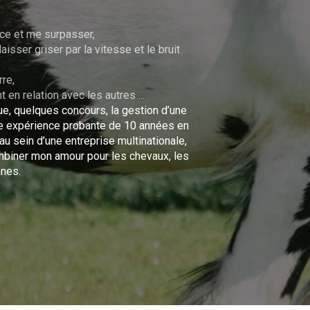
nce et me surpasser,
isser griser par la vitesse et le bruit
rre,
 en relation avec les autres ...
ue, quelques concours, la gestion d’une
ne expérience probante de 10 années en
u sein d’une entreprise multinationale,
combiner mon amour pour les chevaux, les
nnes.