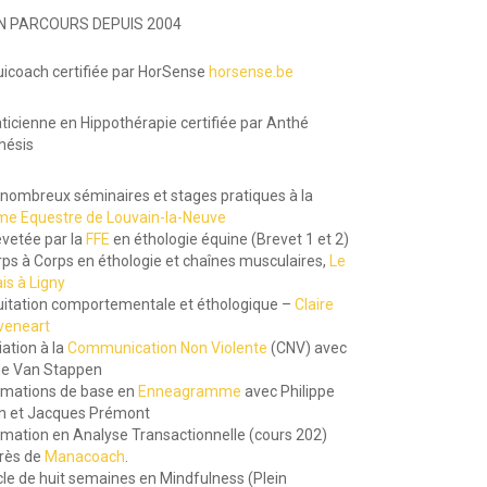
 PARCOURS DEPUIS 2004
uicoach certifiée par HorSense
horsense.be
aticienne en Hippothérapie certifiée par Anthé
hésis
 nombreux séminaires et stages pratiques à la
me Equestre de Louvain-la-Neuve
evetée par la
FFE
en éthologie équine (Brevet 1 et 2)
rps à Corps en éthologie et chaînes musculaires,
Le
is à Ligny
uitation comportementale et éthologique –
Claire
veneart
tiation à la
Communication Non Violente
(CNV) avec
e Van Stappen
rmations de base en
Enneagramme
avec Philippe
in et Jacques Prémont
rmation en Analyse Transactionnelle (cours 202)
rès de
Manacoach
.
cle de huit semaines en Mindfulness (Plein