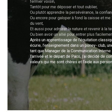
fermier voisin,
Tantôt pour me déposer et tout oublier,
Ou plutôt apprendre la persévérance, la confia
Ou encore pour galoper à fond la caisse et me la
du vent,
Et aussi pour admirer la nature et revenir à la te
Ou bien avoir un allié pour entrer plus facilement
Après un apprentissage de l’équitation classiq
écurie, l’enseignement dans un poney- club, u
tant que Manager de la Communication Interne a
l’arrivée et le départ de Paco, j’ai décidé de 
valeurs qui me sont chères et l’aide aux perso