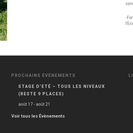
con
-Fo
l’Ec
PROCHAINS ÉVÈNEMENTS
L
STAGE D’ETÉ – TOUS LES NIVEAUX
(RESTE 9 PLACES)
août 17
-
août 21
Voir tous les Évènements