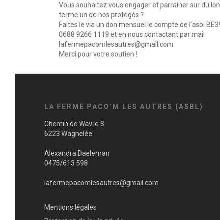
Vous souhaitez vous engager et parrainer sur du lo
terme un de nos protégés ?
Faites le via un don mensuel le compte de l’asbl BE3
0688 9266 1119 et en nous contactant par mail
lafermepacomlesautres@gmail.com
Merci pour votre soutien !
LA FERME PACO’M LES AUTRES (ASBL)
Chemin de Wavre 3
6223 Wagnelée
Alexandra Daeleman
0475/613 598
lafermepacomlesautres@gmail.com
Mentions légales