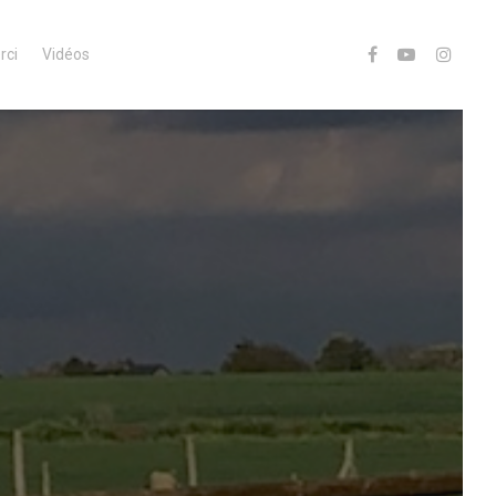
rci
Vidéos