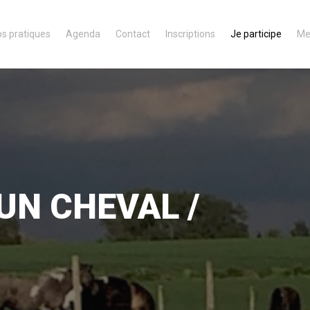
os pratiques
Agenda
Contact
Inscriptions
Je participe
Me
UN CHEVAL /