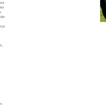
nos
les
s
adie
vous
s,
es