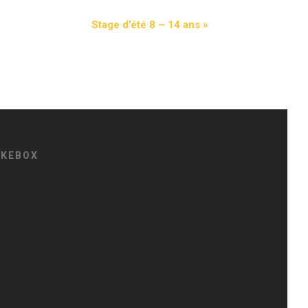
Stage d’été 8 – 14 ans
»
IKEBOX