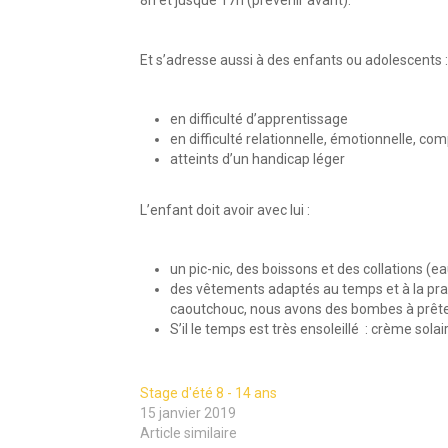
Et s’adresse aussi à des enfants ou adolescents :
en difficulté d’apprentissage
en difficulté relationnelle, émotionnelle, c
atteints d’un handicap léger
L’enfant doit avoir avec lui :
un pic-nic, des boissons et des collations (ea
des vêtements adaptés au temps et à la prat
caoutchouc, nous avons des bombes à prête
S’il le temps est très ensoleillé : crème solai
Stage d'été 8 - 14 ans
15 janvier 2019
Article similaire