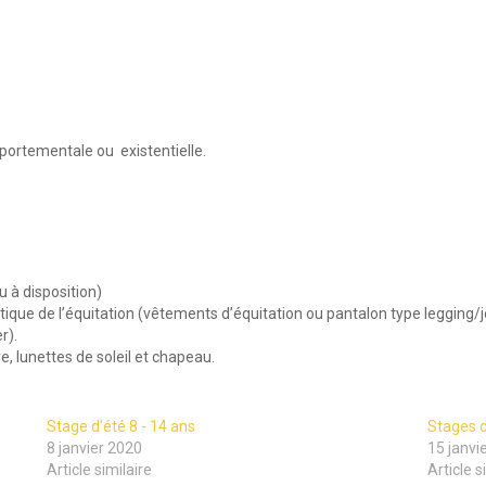
omportementale ou
existentielle.
u à disposition)
ique de l’équitation (vêtements d’équitation ou pantalon type legging/
r).
re, lunettes de soleil et chapeau.
Stage d'été 8 - 14 ans
Stages d
8 janvier 2020
15 janvi
Article similaire
Article s