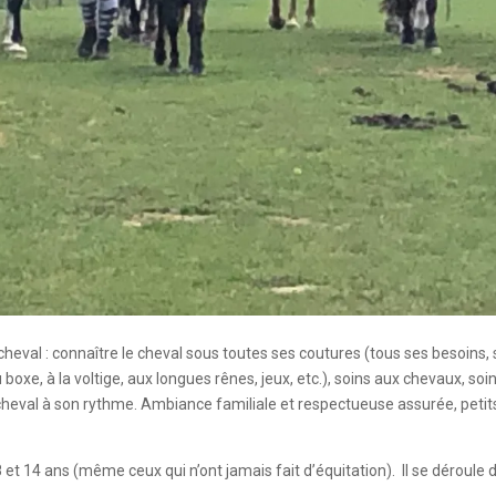
cheval : connaître le cheval sous toutes ses coutures (tous ses besoins,
au boxe, à la voltige, aux longues rênes, jeux, etc.), soins aux chevaux, s
le cheval à son rythme. Ambiance familiale et respectueuse assurée, pet
 et 14 ans (même ceux qui n’ont jamais fait d’équitation). Il se déroule d