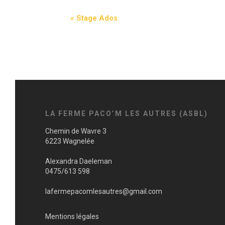
«
Stage Ados
LA FERME PACO’M LES AUTRES (ASBL)
Chemin de Wavre 3
6223 Wagnelée
Alexandra Daeleman
0475/613 598
lafermepacomlesautres@gmail.com
Mentions légales