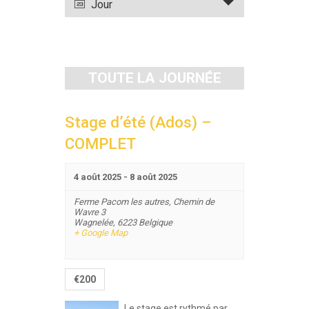
évènement
Jour
vues
Évènements
TOUTE LA JOURNÉE
Stage d’été (Ados) –
COMPLET
4 août 2025
-
8 août 2025
Ferme Pacom les autres,
Chemin de
Wavre 3
Wagnelée
,
6223
Belgique
+ Google Map
€200
Le stage est rythmé par