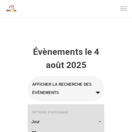
Évènements le 4
août 2025
Recherche
AFFICHER LA RECHERCHE DES
et
ÉVÈNEMENTS
navigation
Navigation
OPTIONS D’AFFICHAGE
de
de
Jour
vues