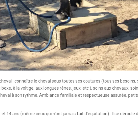
cheval : connaître le cheval sous toutes ses coutures (tous ses besoins,
au boxe, à la voltige, aux longues rênes, jeux, etc.), soins aux chevaux, s
le cheval à son rythme. Ambiance familiale et respectueuse assurée, pet
 et 14 ans (même ceux qui n’ont jamais fait d’équitation). Il se déroule d