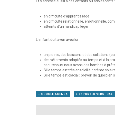
Et s’adresse aussi à des enfants ou adolescents :
en difficulté d’apprentissage
en difficulté relationnelle, émotionnelle, c
atteints d’un handicap léger
L’enfant doit avoir avec lui :
un pic-nic, des boissons et des collations (ea
des vêtements adaptés au temps et à la prat
caoutchouc, nous avons des bombes à prête
Si le temps est très ensoleillé : crème solair
Si le temps est glacial : prévoir de quoi bien 
+ GOOGLE AGENDA
+ EXPORTER VERS ICAL