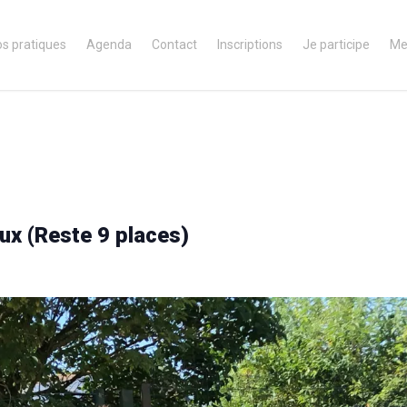
os pratiques
Agenda
Contact
Inscriptions
Je participe
Me
ux (Reste 9 places)