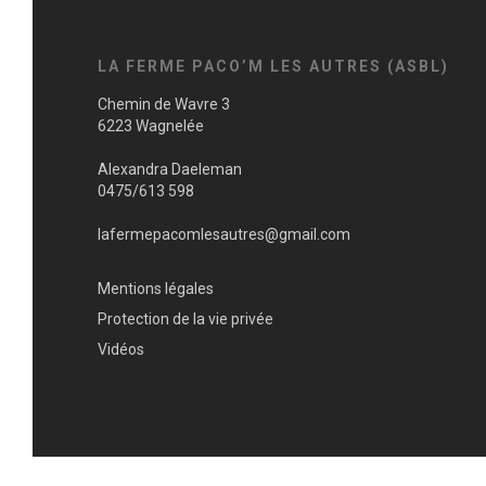
LA FERME PACO’M LES AUTRES (ASBL)
Chemin de Wavre 3
6223 Wagnelée
Alexandra Daeleman
0475/613 598
lafermepacomlesautres@gmail.com
Mentions légales
Protection de la vie privée
Vidéos