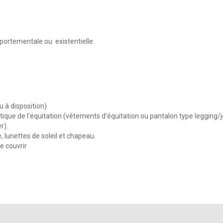
omportementale ou
existentielle.
u à disposition)
ique de l’équitation (vêtements d’équitation ou pantalon type legging/
r).
e, lunettes de soleil et chapeau.
se couvrir