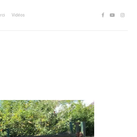
rci
Vidéos