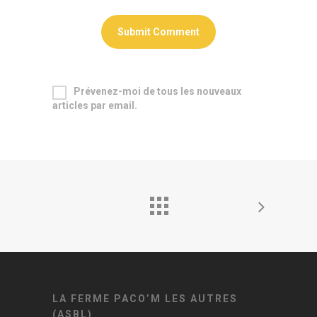
Prévenez-moi de tous les nouveaux
articles par email.
LA FERME PACO’M LES AUTRES
(ASBL)