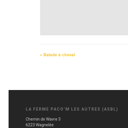
«
Balade à cheval
LA FERME PACO’M LES AUTRES (ASBL)
Chemin de Wavre 3
6223 Wagnelée