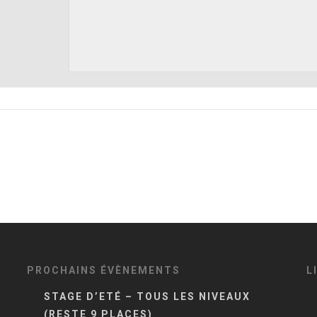
PROCHAINS ÉVÈNEMENTS
L
STAGE D’ETÉ – TOUS LES NIVEAUX
(RESTE 9 PLACES)