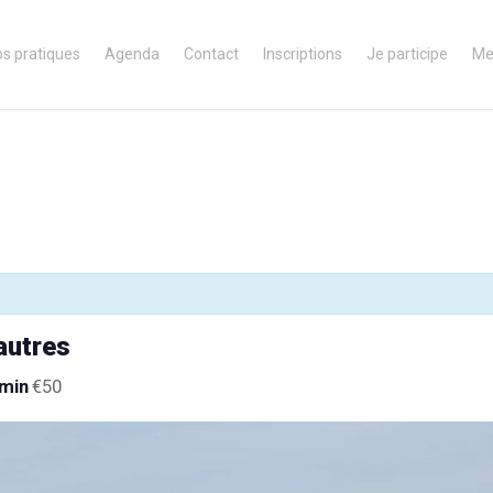
os pratiques
Agenda
Contact
Inscriptions
Je participe
Me
autres
 min
€50