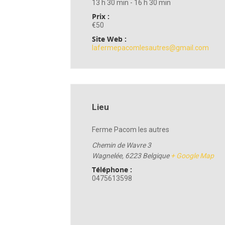
13 h 30 min - 16 h 30 min
Prix :
€50
Site Web :
lafermepacomlesautres@gmail.com
Lieu
Ferme Pacom les autres
Chemin de Wavre 3
Wagnelée
,
6223
Belgique
+ Google Map
Téléphone :
0475613598