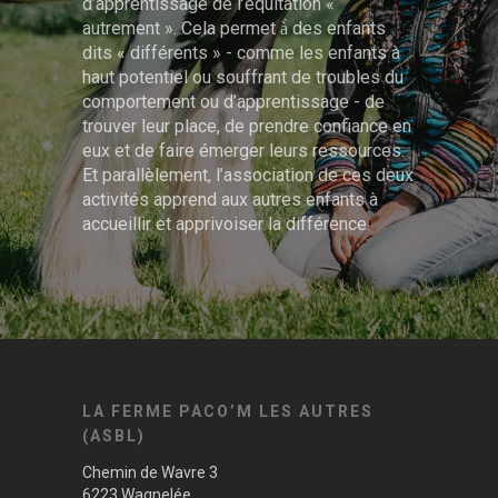
d’apprentissage de l’équitation «
autrement ». Cela permet à̀ des enfants
dits « différents » - comme les enfants à
haut potentiel ou souffrant de troubles du
comportement ou d’apprentissage - de
trouver leur place, de prendre confiance en
eux et de faire émerger leurs ressources.
Et parallèlement, l’association de ces deux
activités apprend aux autres enfants à
accueillir et apprivoiser la différence.
LA FERME PACO’M LES AUTRES
(ASBL)
Chemin de Wavre 3
6223 Wagnelée