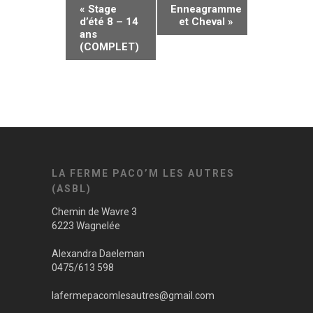
«
Stage
Enneagramme
d’été 8 – 14
et Cheval
»
ans
(COMPLET)
LA FERME PACO’M LES AUTRES
(ASBL)
Chemin de Wavre 3
6223 Wagnelée
Alexandra Daeleman
0475/613 598
lafermepacomlesautres@gmail.com