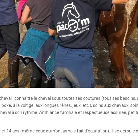
cheval : connaître le cheval sous toutes ses coutures (tous ses besoins,
au boxe, à la voltige, aux longues rênes, jeux, etc.), soins aux chevaux, s
le cheval à son rythme. Ambiance familiale et respectueuse assurée, pet
 et 14 ans (même ceux qui n’ont jamais fait d’équitation). Il se déroule d