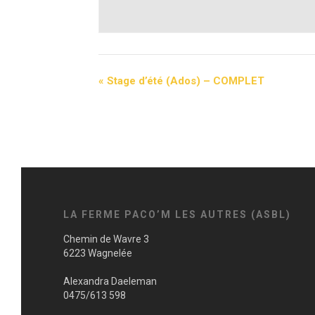
«
Stage d’été (Ados) – COMPLET
LA FERME PACO’M LES AUTRES (ASBL)
Chemin de Wavre 3
6223 Wagnelée
Alexandra Daeleman
0475/613 598