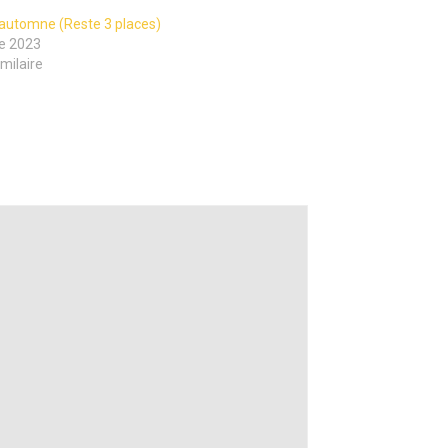
automne (Reste 3 places)
re 2023
imilaire