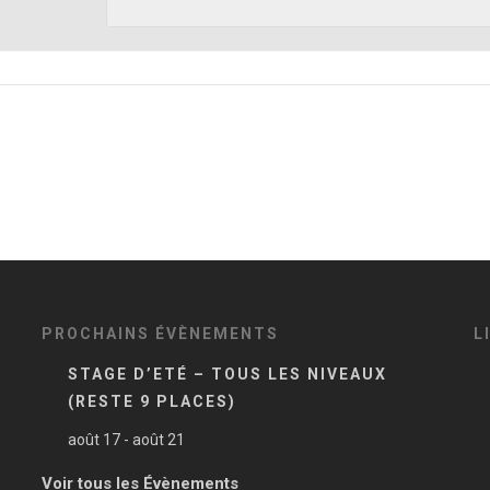
PROCHAINS ÉVÈNEMENTS
L
STAGE D’ETÉ – TOUS LES NIVEAUX
(RESTE 9 PLACES)
août 17
-
août 21
Voir tous les Évènements