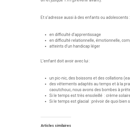
Et s’adresse aussi à des enfants ou adolescents :
en difficulté d’apprentissage
en difficulté relationnelle, émotionnelle, c
atteints d’un handicap léger
L’enfant doit avoir avec lui :
un pic-nic, des boissons et des collations (ea
des vêtements adaptés au temps et à la prat
caoutchouc, nous avons des bombes à prête
Si le temps est très ensoleillé : crème solair
Si le temps est glacial : prévoir de quoi bien 
Articles similaires