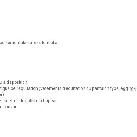
omportementale ou
existentielle.
u à disposition)
ique de l’équitation (vêtements d’équitation ou pantalon type legging/
r).
e, lunettes de soleil et chapeau.
se couvrir