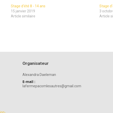
Stage d'été 8 - 14 ans
Stage d'
15 janvier 2019
3 octob
Article similaire
Article s
Organisateur
Alexandra Daeleman
E-mail :
lafermepacomlesautres@gmail.com
ion-