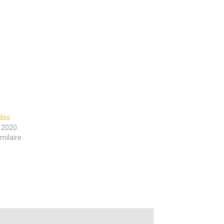
dos
r 2020
imilaire