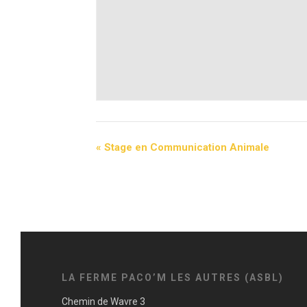
«
Stage en Communication Animale
LA FERME PACO’M LES AUTRES (ASBL)
Chemin de Wavre 3