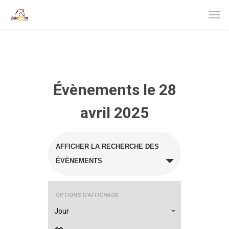
Évènements le 28
avril 2025
Recherche
AFFICHER LA RECHERCHE DES
et
ÉVÈNEMENTS
navigation
Navigation
OPTIONS D’AFFICHAGE
de
de
Jour
vues