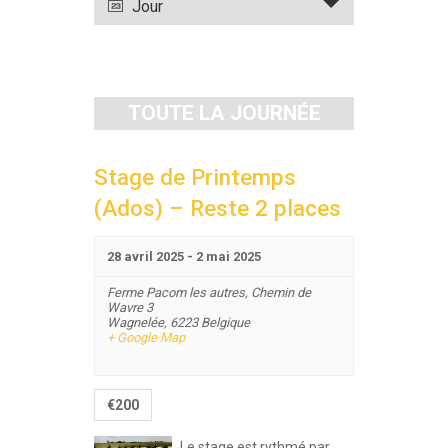
évènement
Jour
vues
Évènements
TOUTE LA JOURNÉE
Stage de Printemps
(Ados) – Reste 2 places
28 avril 2025
-
2 mai 2025
Ferme Pacom les autres,
Chemin de
Wavre 3
Wagnelée
,
6223
Belgique
+ Google Map
€200
Le stage est rythmé par