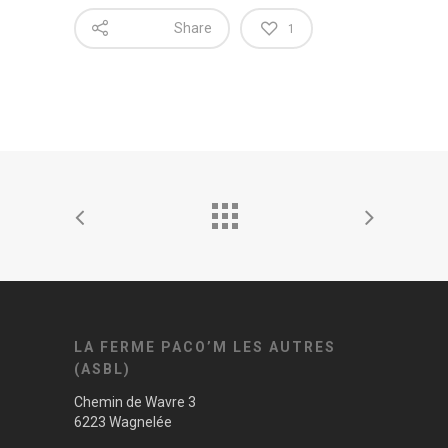
Share
1
LA FERME PACO’M LES AUTRES
(ASBL)
Chemin de Wavre 3
6223 Wagnelée