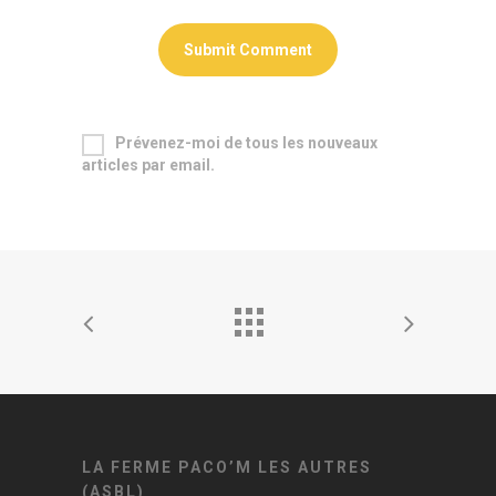
Prévenez-moi de tous les nouveaux
articles par email.
LA FERME PACO’M LES AUTRES
(ASBL)